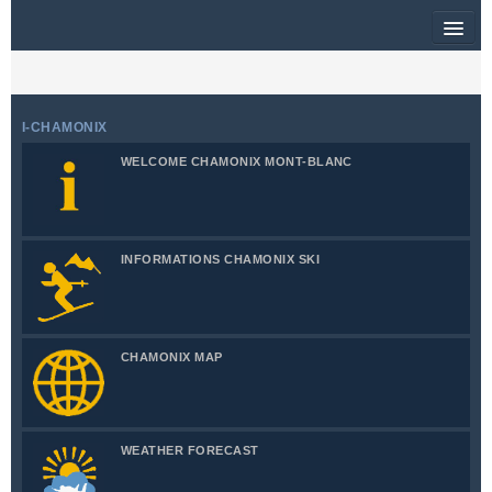
HOME
I-GENEVA
I-CHAMONIX
WELCOME CHAMONIX MONT-BLANC
I-CHAMONIX
INFO
INFORMATIONS CHAMONIX SKI
PLAN DEL SITIO
OTHER SITES
ES
CHAMONIX MAP
$
MI CARRITO
WEATHER FORECAST
ACCEDER